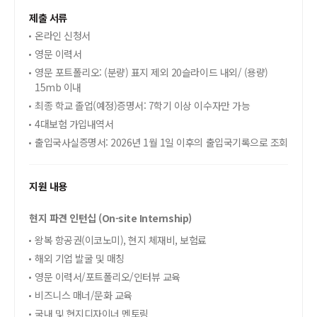
제출 서류
온라인 신청서
영문 이력서
영문 포트폴리오: (분량) 표지 제외 20슬라이드 내외/ (용량)
15mb 이내
최종 학교 졸업(예정)증명서: 7학기 이상 이수자만 가능
4대보험 가입내역서
출입국사실증명서: 2026년 1월 1일 이후의 출입국기록으로 조회
지원 내용
현지 파견 인턴십 (On-site Internship)
왕복 항공권(이코노미), 현지 체재비, 보험료
해외 기업 발굴 및 매칭
영문 이력서/포트폴리오/인터뷰 교육
비즈니스 매너/문화 교육
국내 및 현지디자이너 멘토링