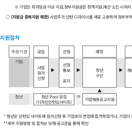
※ 기업은 최저임금 이상 지급,정부지원금은 정액지원,예산 소진 시까지
(지원금 중복지원 제한)
사업주가 인턴 디자이너를 새로 고용하여 정부부처
지원절차
모집
선정
매칭
주관기관
기업
선정
사업
▶
▶
▶
통보
청년
채
참가
·
구인
신청
공지
▲
⇒
청년 Pool 모집
청년
기업채용공고지원
(
디자인인턴십사이트)
* 청년은 인턴십 사이트에 참가신청 후 기업과의 면접에 합격하였거나, 기업이
**세부 지원방법 및 절차는 당해 공고문을 통해 확인